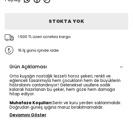
STOKTA YOK
1.500 TL üzeri ücretsiz kargo
15 İş günü içinde iade
Ürün Açıklaması
Orta kuşağın nostaljik lezzeti horoz şekeri, renkli ve
eğlenceli tasarımıyla hem çocukların hem de büyüklerin
hatıralarını canlandırıyor! Geleneksel usullere sadık
kalarak hazırlanan bu şeker, hem göze hem damağa
hitap ediyor.
Muhafaza Koşulları:
Serin ve kuru yerden saklanmalıdır.
Doğrudan güneş ışığına maruz bırakılmamalıdır.
Devamını Göster