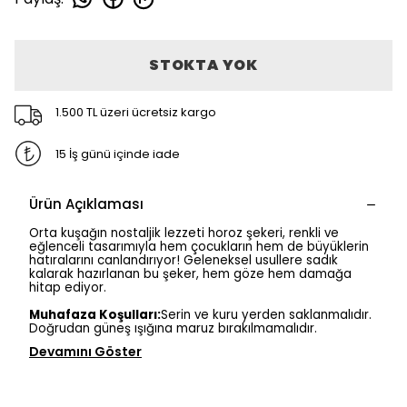
STOKTA YOK
1.500 TL üzeri ücretsiz kargo
15 İş günü içinde iade
Ürün Açıklaması
Orta kuşağın nostaljik lezzeti horoz şekeri, renkli ve
eğlenceli tasarımıyla hem çocukların hem de büyüklerin
hatıralarını canlandırıyor! Geleneksel usullere sadık
kalarak hazırlanan bu şeker, hem göze hem damağa
hitap ediyor.
Muhafaza Koşulları:
Serin ve kuru yerden saklanmalıdır.
Doğrudan güneş ışığına maruz bırakılmamalıdır.
Devamını Göster