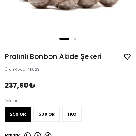
Pralinli Bonbon Akide Şekeri
Ürün Kodu
:
M1023
237,50 ₺
Miktar
250 GR
500 GR
1 KG
Paylaş
: