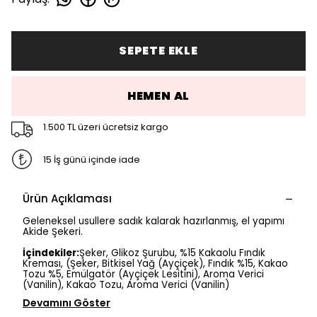
SEPETE EKLE
HEMEN AL
1.500 TL üzeri ücretsiz kargo
15 İş günü içinde iade
Ürün Açıklaması
Geleneksel usullere sadık kalarak hazırlanmış, el yapımı
Akide Şekeri.
İçindekiler:
Şeker, Glikoz Şurubu, %15 Kakaolu Fındık
Kreması, (Şeker, Bitkisel Yağ (Ayçiçek), Fındık %15, Kakao
Tozu %5, Emülgatör (Ayçiçek Lesitini), Aroma Verici
(Vanilin), Kakao Tozu, Aroma Verici (Vanilin)
Devamını Göster